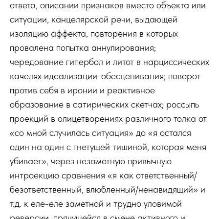
ответа, описании признаков вместо объекта или
ситуации, канцелярской речи, выдающей
изоляцию аффекта, повторения в которых
провалена попытка аннулирования;
чередование гипербол и литот в нарциссических
качелях идеализации-обесценивания; поворот
против себя в иронии и реактивное
образование в сатирических скетчах; россыпь
проекций в олицетворениях различного толка от
«со мной случилась ситуация» до «я остался
один на один с гнетущей тишиной, которая меня
убивает», через незаметную привычную
интроекцию сравнения «я как ответственный/
безответственный, влюбленный/ненавидящий» и
т.д. к еле-еле заметной и трудно уловимой
реверсии, прячущейся в смене активного и