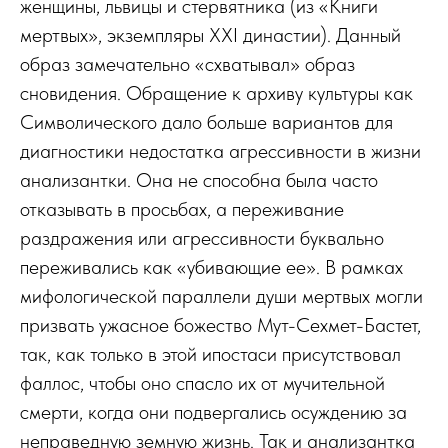
женщины, львицы и стервятника (из «Книги
мертвых», экземпляры XXI династии). Данный
образ замечательно «схватывал» образ
сновидения. Обращение к архиву культуры как
Символического дало больше вариантов для
диагностики недостатка агрессивности в жизни
анализантки. Она не способна была часто
отказывать в просьбах, а переживание
раздражения или агрессивности буквально
переживались как «убивающие ее». В рамках
мифологической параллели души мертвых могли
призвать ужасное божество Мут-Сехмет-Бастет,
так, как только в этой ипостаси присутствовал
фаллос, чтобы оно спасло их от мучительной
смерти, когда они подвергались осуждению за
неправедную земную жизнь. Так и анализантка