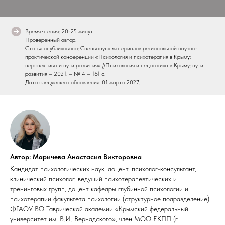
Время чтения: 20-25 минут.
Проверенный автор.
Статья опубликована: Спецвыпуск материалов региональной научно-
практической конференции «Психология и психотерапия в Крыму:
перспективы и пути развития» //Психология и педагогика в Крыму: пути
развития – 2021. – № 4 – 161 с.
Дата следующего обновления: 01 марта 2027.
Автор: Маричева Анастасия Викторовна
Кандидат психологических наук, доцент, психолог-консультант,
клинический психолог, ведущий психотерапевтических и
тренинговых групп, доцент кафедры глубинной психологии и
психотерапии факультета психологии (структурное подразделение)
ФГАОУ ВО Таврической академии «Крымский федеральный
университет им. В.И. Вернадского», член МОО ЕКПП (г.