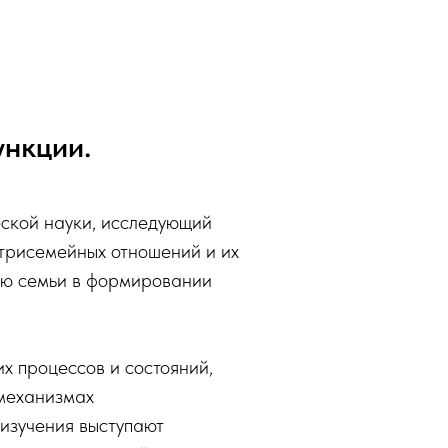
ункции.
ской науки, исследующий
трисемейных отношений и их
лью семьи в формировании
х процессов и состояний,
 механизмах
изучения выступают