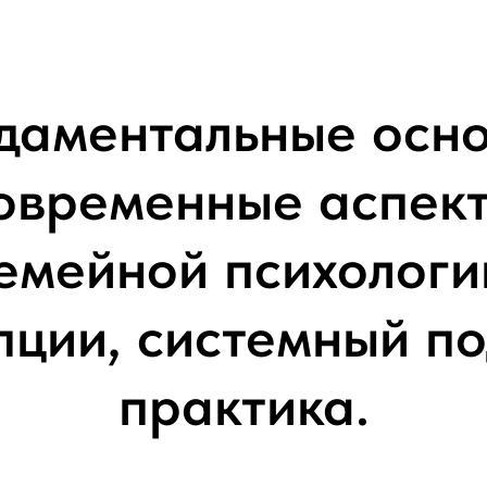
даментальные осно
овременные аспек
емейной психологи
пции, системный по
практика.