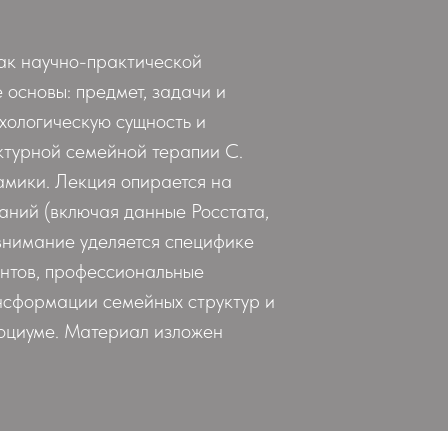
как научно-практической
основы: предмет, задачи и
хологическую сущность и
ктурной семейной терапии С.
амики. Лекция опирается на
аний (включая данные Росстата,
 внимание уделяется специфике
ентов, профессиональные
ансформации семейных структур и
социуме. Материал изложен