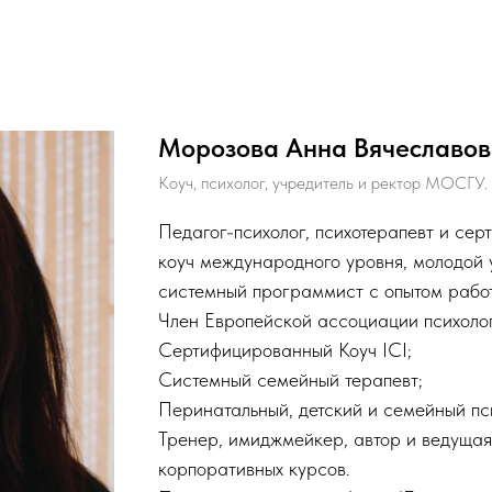
Морозова Анна Вячеславо
Коуч, психолог, учредитель и ректор МОСГУ.
Педагог-психолог, психотерапевт и се
коуч международного уровня, молодой 
системный программист с опытом работы
Член Европейской ассоциации психолог
Сертифицированный Коуч ICI;
Cистемный семейный терапевт;
Перинатальный, детский и семейный пс
Тренер, имиджмейкер, автор и ведущая
корпоративных курсов.