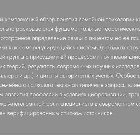
ой комплексный обзор понятия семейной психологии 
тельно раскрываются фундаментальные теоретические 
ногогранное определение семьи с акцентом на ее пси
мьи как саморегулирующейся системы (в рамках стру
ой группы с присущими ей процессами групповой дин
х теорий, результаты современных научных исследов
миллера и др.) и цитаты авторитетных ученых. Особое
семейного психолога, включая типичные запросы кли
вы развития профессии в условиях цифровизации, тр
акже многогранной роли специалиста в современном 
ен верифицированным списком источников.