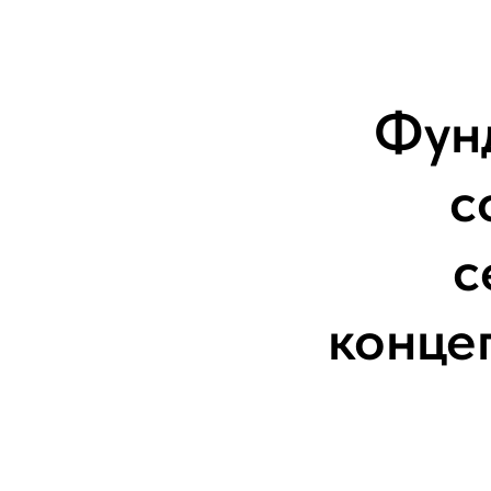
Фун
с
с
конце