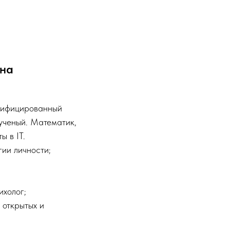
вна
ртифицированный
ученый. Математик,
 в IT.
ии личности;
ихолог;
 открытых и