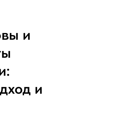
вы и
ты
и:
дход и